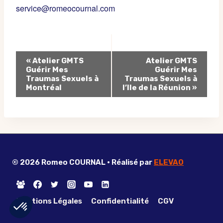
service@romeocournal.com
Navigation
«
Atelier GMTS
Atelier GMTS
Guérir Mes
Guérir Mes
Évènement
Traumas Sexuels à
Traumas Sexuels à
Montréal
l’Ile de la Réunion
»
© 2026 Romeo COURNAL • Réalisé par
ELEVAO
Mentions Légales
Confidentialité
CGV