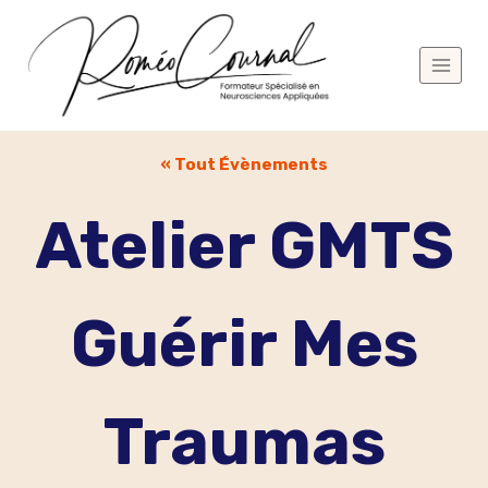
Aller
au
contenu
« Tout Évènements
Atelier GMTS
Guérir Mes
Traumas