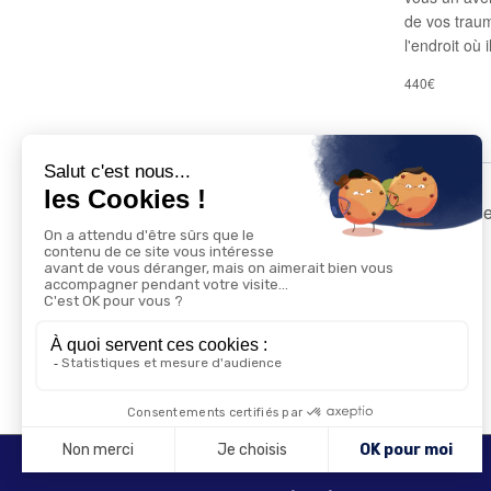
de vos traum
l'endroit où 
440€
Évènements
précéde