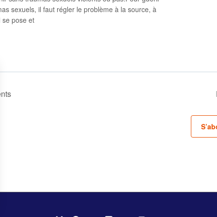
as sexuels, il faut régler le problème à la source, à
il se pose et
nts
S’ab