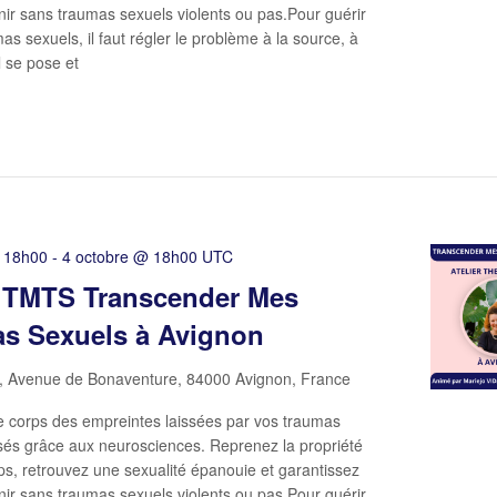
ir sans traumas sexuels violents ou pas.Pour guérir
as sexuels, il faut régler le problème à la source, à
il se pose et
 18h00
-
4 octobre @ 18h00
UTC
r TMTS Transcender Mes
s Sexuels à Avignon
, Avenue de Bonaventure, 84000 Avignon, France
e corps des empreintes laissées par vos traumas
sés grâce aux neurosciences. Reprenez la propriété
ps, retrouvez une sexualité épanouie et garantissez
ir sans traumas sexuels violents ou pas.Pour guérir