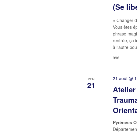
(Se li
« Changer de
Vous êtes ép
phrase magiq
rentrée, ça i
à l'autre bo
99€
21 août @ 
VEN
21
Atelie
Trauma
Orient
Pyrénées O
Département