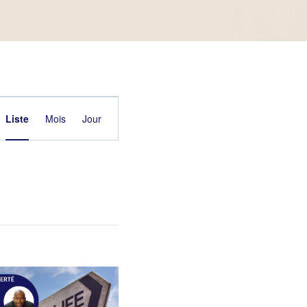
Navigation
Liste
Mois
Jour
de
vues
Évènement