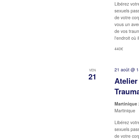
Libérez votr
sexuels pas
de votre cor
vous un aven
de vos traum
l'endroit où 
440€
21 août @ 
VEN
21
Atelie
Trauma
Martinique
Martinique
Libérez votr
sexuels pas
de votre cor