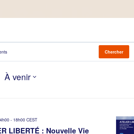
ements
Chercher
À venir
Sélectionnez
une
s
date.
14h00
-
18h00
CEST
R LIBERTÉ : Nouvelle Vie