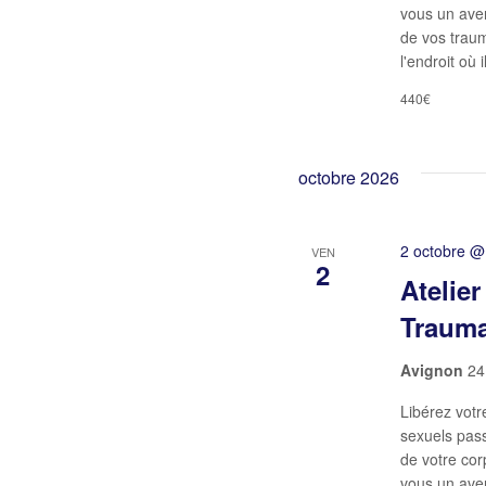
vous un aven
de vos traum
l'endroit où 
440€
octobre 2026
2 octobre @
VEN
2
Atelie
Trauma
Avignon
24
Libérez votr
sexuels pas
de votre cor
vous un aven