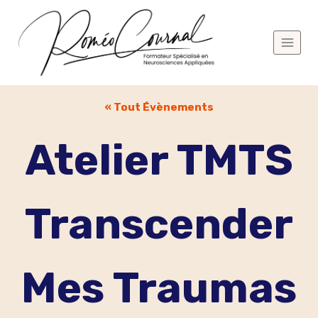
Aller
au
contenu
« Tout Évènements
Atelier TMTS
Transcender
Mes Traumas