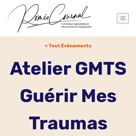
Aller
au
contenu
« Tout Évènements
Atelier GMTS
Guérir Mes
Traumas