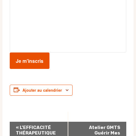
Je m'inscris
Ajouter au calendrier
Navigation
«
L’EFFICACITÉ
Atelier GMTS
THÉRAPEUTIQUE
Guérir Mes