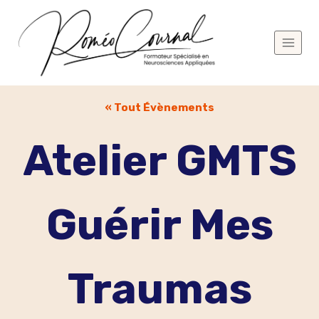
Aller
au
contenu
« Tout Évènements
Atelier GMTS
Guérir Mes
Traumas