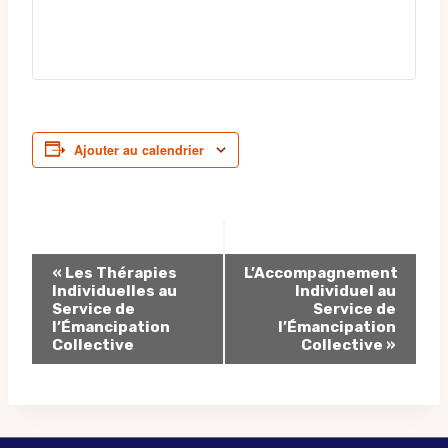
Ajouter au calendrier
Navigation
«
Les Thérapies
L’Accompagnement
Individuelles au
Individuel au
Évènement
Service de
Service de
l’Émancipation
l’Émancipation
Collective
Collective
»